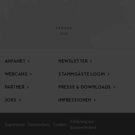
ANFAHRT
NEWSLETTER
WEBCAMS
STAMMGÄSTE LOGIN
PARTNER
PRESSE & DOWNLOADS
Frühlings Opening Special
JOBS
IMPRESSIONEN
Zum Saisonsauftakt erwartet Sie ein besonderes Special,
voller Familienmomente und Entspannung mitten in der
Natur.
Erklärung zur
Impressum
Datenschutz
Cookies
Barrierefreiheit