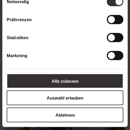
Notwendig
EIN WELLNESSTAG IM
Präferenzen
FEUERSTEIN
Statistiken
Marketing
Alle zulassen
Auswahl erlauben
Ablehnen