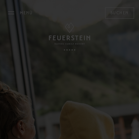
MENÜ
BUCHEN
DAS FEUERSTEIN
WOHNEN
FAMILY TIME
MOUNTAIN SPA
Mountain Spa
Pools
Family & Kids
Adults Only