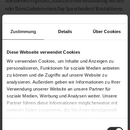
Abendessen ergänzen, zusätzlich eine Behandlung buchen
oder Ihren Liebsten einen Day Spa schenken? Kontaktieren
Sie uns!
Zustimmung
Details
Über Cookies
Preise
Day Spa für Erwachsene: 90 € pro Person
Family Day Spa für 2 Erwachsene und bis zu 3 Kinder: 210 €
Diese Webseite verwendet Cookies
pro Familie
Wir verwenden Cookies, um Inhalte und Anzeigen zu
Damit wir Sie an Ihrem Wunschtermin herzlich
personalisieren, Funktionen für soziale Medien anbieten
willkommen heißen können, empfehlen wir, Ihren Day Spa
zu können und die Zugriffe auf unsere Website zu
analysieren. Außerdem geben wir Informationen zu Ihrer
– besonders an Wochenenden – frühzeitig zu reservieren,
Verwendung unserer Website an unsere Partner für
da unsere Plätze begrenzt sind.
soziale Medien, Werbung und Analysen weiter. Unsere
Partner führen diese Informationen möglicherweise mit
Vor Ort erhalten Sie eine Spa-Tasche mit Handtüchern und
weiteren Daten zusammen, die Sie ihnen bereitgestellt
Badeschlappen.
haben oder die sie im Rahmen Ihrer Nutzung der Dienste
gesammelt haben.
Einwilligungsauswahl