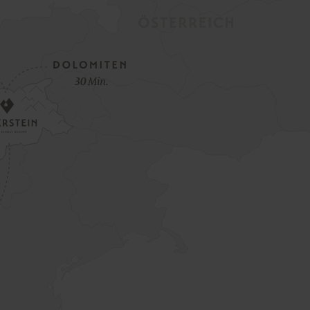
Frühlings Opening Special
Zum Saisonsauftakt erwartet Sie ein
besonderes Special, voller Familienmomente
und Entspannung mitten in der Natur.
MEHR ERFAHREN