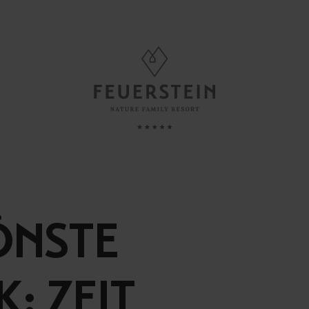
NEN
FAMILY TIME
r, Suiten & Chalets
Kinderbetreuung
bote
Baby & Kleinkind
ÖNSTE
Minute
Kind
sivleistungen
Teenie
: ZEIT
nswertes
Eltern-Kind-Zeit