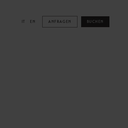
IT
EN
ANFRAGEN
BUCHEN
MOUNTAIN SPA
Mountain Spa
Pools
Family & Kids
Adults Only
Behandlungen