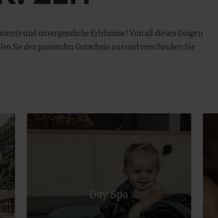
heine
Kinderwelt
omente und unvergessliche Erlebnisse? Von all diesen Dingen
len Sie den passenden Gutschein aus und verschenken Sie
ERHOF
OUTDOOR
rhof
Sommer
tunden
Winter
rhof-Team
Besondere Erlebnisse
chelzoo
Rund um's Jahr
Day Spa