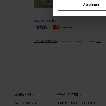
1 Gutschein
Ablehnen
Zahlungsmethoden
:
Kauf widerrufen
Informationen zum Widerrufsrecht
hier
ANFAHRT
NEWSLETTER
WEBCAMS
STAMMGÄSTE LOGIN