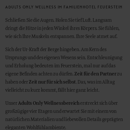
ADULTS ONLY WELLNESS IM FAMILIENHOTEL FEUERSTEIN
Schließen Sie die Augen. Holen Sie tief Luft. Langsam
dringt die Hitze in jeden Winkel ihres Körpers. Sie fühlen,
wie sich Ihre Muskeln entspannen. Ihre Seele atmet auf.
Sich der Ur-Kraft der Berge hingeben. Am Kern des
Ursprungs und des eigenen Wesens sein. Entschleunigung
und Erholung bedeuten im Feuerstein, mal nur auf das
eigene Befinden achten zu dürfen.
Zeit für den Partner
zu
haben oder
Zeit nur für sich selbst
. Das, was im Alltag
vielleicht zu kurz kommt, fällt hier ganz leicht.
Unser
Adults Only Wellnessbereich
erstreckt sich über
großzügige vier Etagen und erwartet Sie mit einem von
natürlichen Materialien und liebevollen Details geprägten
eleganten Wohlfühlambiente.