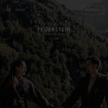
MENÜ
BUCHEN
DAS FEUERSTEIN
WOHNEN
FAMILY TIME
MOUNTAIN SPA
Mountain Spa
Pools
Family & Kids
Adults Only