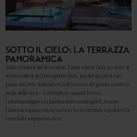
Marketing
Accetta tutti
SOTTO IL CIELO: LA TERRAZZA
Accetta selezionati
PANORAMICA
Sulla terrazza del Feuerstein, l’area Adults Only si colora di
Rifiuta
un’atmosfera del tutto particolare, poiché qui si è ad un
passo dal cielo. Rilassatevi nell'azzurro del giorno o sotto le
stelle della sera – vi attendono comodi lettini,
l’idromassaggio e la piscina dove immergervi. Sentite
l’intenso legame con la natura che vi circonda e godetevi la
vista sulle imponenti cime.