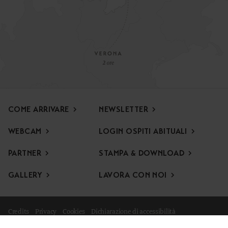
COME ARRIVARE
NEWSLETTER
WEBCAM
LOGIN OSPITI ABITUALI
PARTNER
STAMPA & DOWNLOAD
GALLERY
LAVORA CON NOI
Credits
Privacy
Cookies
Dichiarazione di accessibilità