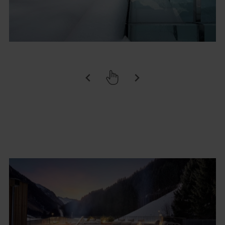
Questo sito web utilizza i cookie
Utilizziamo i cookie per personalizzare contenuti ed
annunci, per fornire funzionalità dei social media e per
analizzare il nostro traffico. Condividiamo inoltre
informazioni sul modo in cui utilizzi il nostro sito con i
nostri partner che si occupano di analisi dei dati web,
pubblicità e social media, i quali potrebbero combinarle
con altre informazioni che hai fornito loro o che hanno
raccolto dal tuo utilizzo dei loro servizi.
Selezione
Necessari
del
consenso
Preferenze
Statistiche