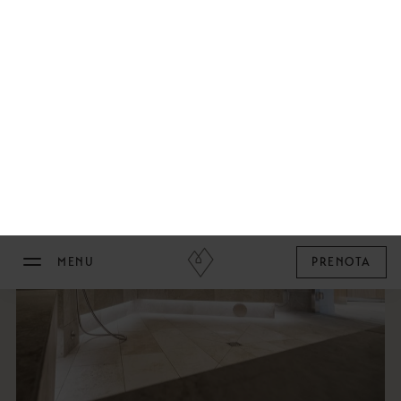
cembro ed offre un benessere sensuale oltre ad un
rilassamento in totale in armonia con la natura. Chiudete
gli occhi ed abbandonatevi al profumo del bosco!