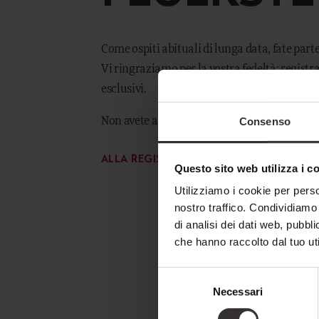
Concept Store
Buoni
Novità
Come ospiti abituali di lunga data, fate part
Carriera
Vi ringraziamo per la vostra fedeltà: registra
esclusivi.
ARTE CULINARIA
MAN
Non avete ancora un account?
Consenso
Pensione Benessere
Il Ma
ALLA REGISTRAZIONE
Questo sito web utilizza i c
Ristorante Gourmet Artifex
Lezio
Utilizziamo i cookie per perso
Alto Adige Terra del Vino
Il no
nostro traffico. Condividiamo 
Partner Regionali
Zoo d
di analisi dei dati web, pubbl
che hanno raccolto dal tuo uti
Selezione
Necessari
del
consenso