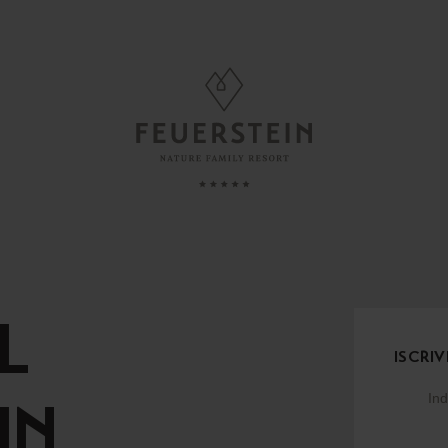
GIORNARE
FAMILY TIME
e, Suite & Chalet
Assistenza ai bambini
e
Neonati & Prima infanzia
L
Minute
Bambini
ISCRIV
i inclusi
Adolescenti
IN
azioni utili
Genitori & Figli