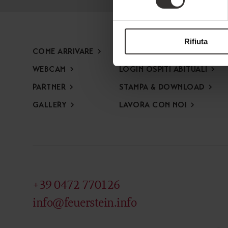
Rifiuta
COME ARRIVARE
NEWSLETTER
WEBCAM
LOGIN OSPITI ABITUALI
PARTNER
STAMPA & DOWNLOAD
GALLERY
LAVORA CON NOI
+39 0472 770126
info@feuerstein.info