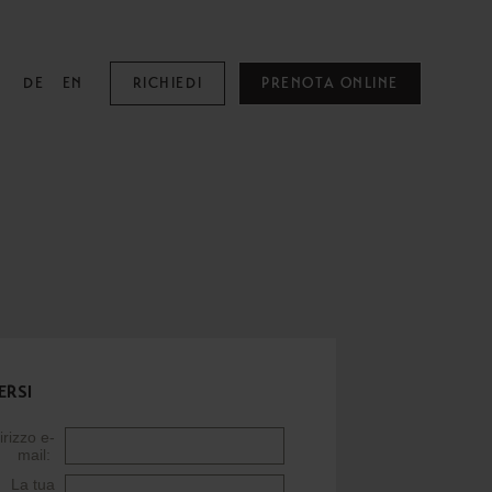
DE
EN
RICHIEDI
PRENOTA ONLINE
MOUNTAIN SPA
Mountain Spa
Piscine
Family & Kids
ERSI
Adults Only
Trattamenti Benessere