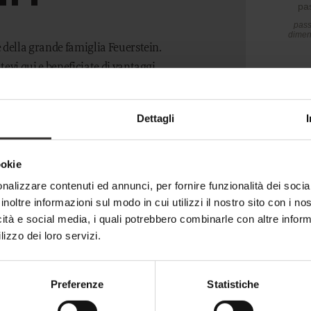
 regalo
Mondo Bimbi
e della grande famiglia Feuerstein.
tevi qui e beneficiate di vantaggi
EGGIO
OUTDOOR
Dettagli
neggio
In Estate
ookie
ni di Equitazione
In Inverno
nalizzare contenuti ed annunci, per fornire funzionalità dei socia
stro Team
Momenti unici
inoltre informazioni sul modo in cui utilizzi il nostro sito con i n
i animali per accarezzare
Tutto l'anno
icità e social media, i quali potrebbero combinarle con altre inform
lizzo dei loro servizi.
Preferenze
Statistiche