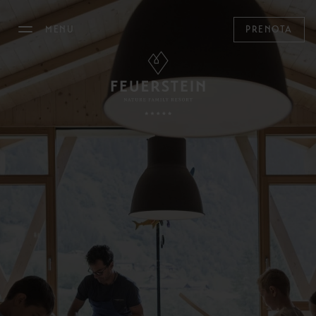
MENU
PRENOTA
IL FEUERSTEIN
SOGGIORNARE
FAMILY TIME
Assistenza ai bambini
Neonati & Prima infanzia
Bambini
Adolescenti
Genitori & Figli
Mondo Bimbi