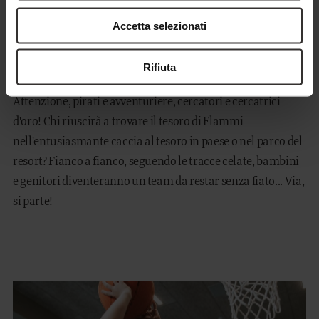
Accetta selezionati
OCCHI ATTENTI ALLA CACCIA
AL TESORO
Rifiuta
Attenzione, pirati e avventuriere, cercatori e cercatrici
d'oro! Chi riuscirà a trovare il tesoro di Flammi
nell'entusiasmante caccia al tesoro in paese o nel parco del
resort? Fianco a fianco, seguendo le tracce celate, bambini
e genitori diventeranno un team da restar senza fiato... Via,
si parte!