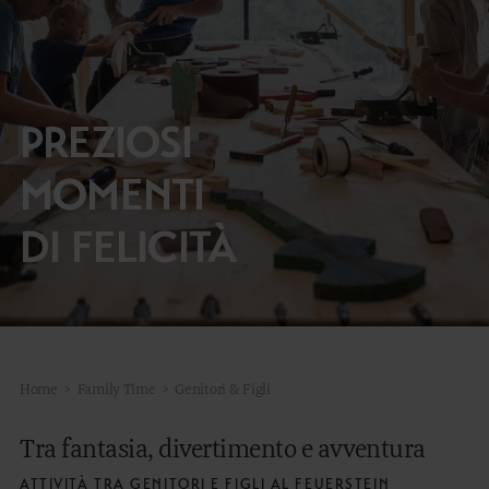
MOUNTAIN SPA
ARTE CULINARIA
PREZIOSI
MANEGGIO
MOMENTI
OUTDOOR
DI FELICITÀ
DE
EN
Home
>
Family Time
>
Genitori & Figli
Tra fantasia, divertimento e avventura
ATTIVITÀ TRA GENITORI E FIGLI AL FEUERSTEIN