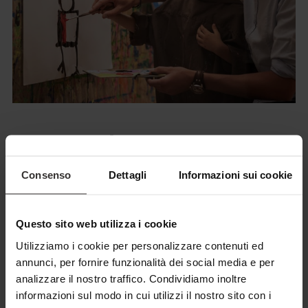
CREATIVITÀ NELL'ATELIER DI
PITTURA
Consenso
Dettagli
Informazioni sui cookie
Pronti coi colori, attenti, via … Nel nostro atelier, piccoli e
grandi artisti ed artiste intingono dita e pennelli nei colori
Questo sito web utilizza i cookie
più variopinti dell'arcobaleno e liberano la propria
Utilizziamo i cookie per personalizzare contenuti ed
fantasia. Che ne dite di un'opera d'arte creata in famiglia da
annunci, per fornire funzionalità dei social media e per
analizzare il nostro traffico. Condividiamo inoltre
appendere in cucina? Mirò e Picasso ne sarebbero di certo
informazioni sul modo in cui utilizzi il nostro sito con i
orgogliosi!