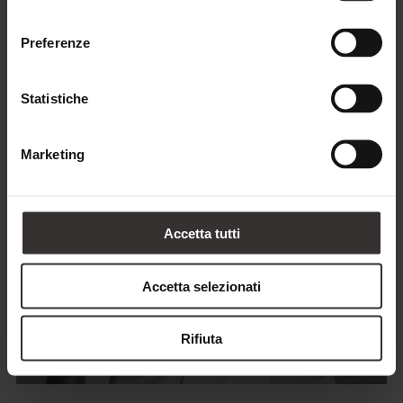
consenso
zona del Feuerstein fin da bambina.
Preferenze
Statistiche
Marketing
Accetta tutti
Accetta selezionati
Rifiuta