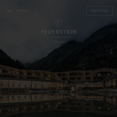
MENU
PRENOTA
IL FEUERSTEIN
Filosofia & Ospitalità
Sostenibilità
Piantina del Resort
Gallery
Storie
Concept Store
Novità
Carriera