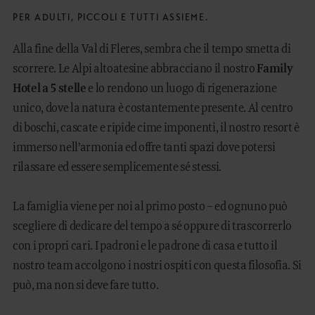
PER ADULTI, PICCOLI E TUTTI ASSIEME.
Alla fine della Val di Fleres, sembra che il tempo smetta di
scorrere. Le Alpi altoatesine abbracciano il nostro
Family
Hotel a 5 stelle
e lo rendono un luogo di rigenerazione
unico, dove la natura è costantemente presente. Al centro
di boschi, cascate e ripide cime imponenti, il nostro resort è
immerso nell’armonia ed offre tanti spazi dove potersi
rilassare ed essere semplicemente sé stessi.
La famiglia viene per noi al primo posto – ed ognuno può
scegliere di dedicare del tempo a sé oppure di trascorrerlo
con i propri cari. I padroni e le padrone di casa e tutto il
nostro team accolgono i nostri ospiti con questa filosofia. Si
può, ma non si deve fare tutto.