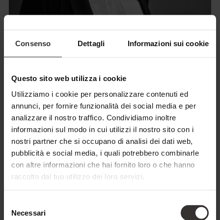
Natalie Markart
Consenso
Dettagli
Informazioni sui cookie
RESPONSABILE MARKETING & PR
Manutenzione del sito web, pianificazione delle campagne,
Questo sito web utilizza i cookie
coordinamento delle cooperazioni o sviluppo di nuove idee
Utilizziamo i cookie per personalizzare contenuti ed
per i social media: in qualità di responsabile del marketing,
annunci, per fornire funzionalità dei social media e per
analizzare il nostro traffico. Condividiamo inoltre
Natalie ha una visione d'insieme di tutto ciò che fa
informazioni sul modo in cui utilizzi il nostro sito con i
risplendere il marchio Feuerstein all'esterno. Avendo
nostri partner che si occupano di analisi dei dati web,
studiato turismo, sport e gestione degli eventi, non ha solo
pubblicità e social media, i quali potrebbero combinarle
conoscenze specialistiche, ma anche un senso acuto delle
con altre informazioni che hai fornito loro o che hanno
tendenze attuali. Ama cogliere gli impulsi creativi e
raccolto dal tuo utilizzo dei loro servizi.
trasformarli in esperienze armoniose per i nostri ospiti. Il
luogo preferito da Natalie per farsi venire le idee è la natura:
Selezione
Necessari
non c'è da stupirsi, visto che conosce la Valle di Pflersch e la
del