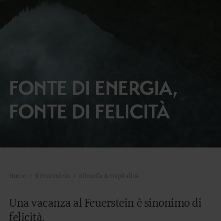
SOGGIORNARE
FAMILY TIME
MOUNTAIN SPA
FONTE DI ENERGIA,
ARTE CULINARIA
FONTE DI FELICITÀ
MANEGGIO
OUTDOOR
Home
>
Il Feuerstein
>
Filosofia & Ospitalità
DE
EN
Una vacanza al Feuerstein è sinonimo di
felicità.