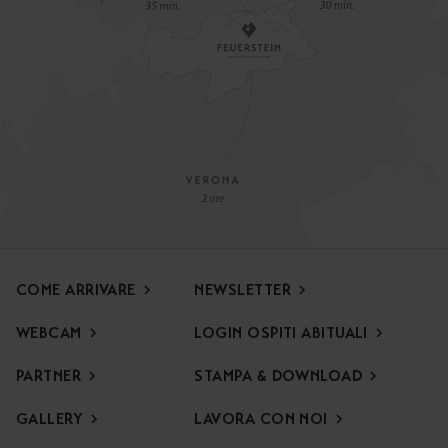
COME ARRIVARE
NEWSLETTER
WEBCAM
LOGIN OSPITI ABITUALI
PARTNER
STAMPA & DOWNLOAD
Offerta speciale di apertura
Per l’inizio della stagione Vi attende un’offerta speciale,
GALLERY
LAVORA CON NOI
ricca di momenti in famiglia e di relax immersi nella