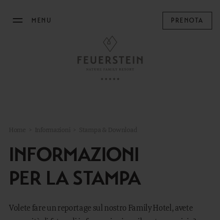
MENU
PRENOTA
IL FEUERSTEIN
SOGGIORNARE
FAMILY TIME
Home
>
Informazioni
>
Stampa & Download
MOUNTAIN SPA
INFORMAZIONI
ARTE CULINARIA
PER LA STAMPA
MANEGGIO
Volete fare un reportage sul nostro Family Hotel, avete
OUTDOOR