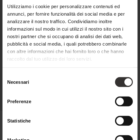
Utilizziamo i cookie per personalizzare contenuti ed
annunci, per fornire funzionalità dei social media e per
analizzare il nostro traffico. Condividiamo inoltre
Spa brochure
informazioni sul modo in cui utilizzi il nostro sito con i
APRI
nostri partner che si occupano di analisi dei dati web,
pubblicità e social media, i quali potrebbero combinarle
con altre informazioni che hai fornito loro o che hanno
Feuerstein Group brochure
raccolto dal tuo utilizzo dei loro servizi.
APRI
Selezione
Necessari
del
consenso
Preferenze
Statistiche