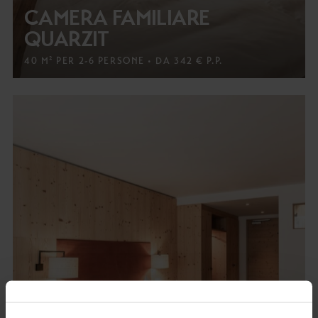
CAMERA FAMILIARE
QUARZIT
40 M² PER 2-6 PERSONE • DA 342 € P.P.