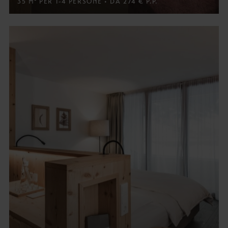
35 M² PER 1-4 PERSONE • DA 274 € P.P.