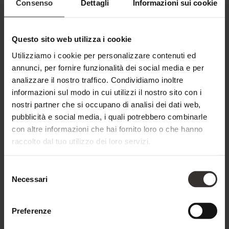
Consenso
Dettagli
Informazioni sui cookie
Questo sito web utilizza i cookie
Utilizziamo i cookie per personalizzare contenuti ed
annunci, per fornire funzionalità dei social media e per
SUITE FAMILIARE JASPIS
analizzare il nostro traffico. Condividiamo inoltre
45 M² PER 2-5 PERSONE • DA 345 € P.P.
informazioni sul modo in cui utilizzi il nostro sito con i
nostri partner che si occupano di analisi dei dati web,
pubblicità e social media, i quali potrebbero combinarle
con altre informazioni che hai fornito loro o che hanno
raccolto dal tuo utilizzo dei loro servizi.
Selezione
Necessari
del
consenso
Preferenze