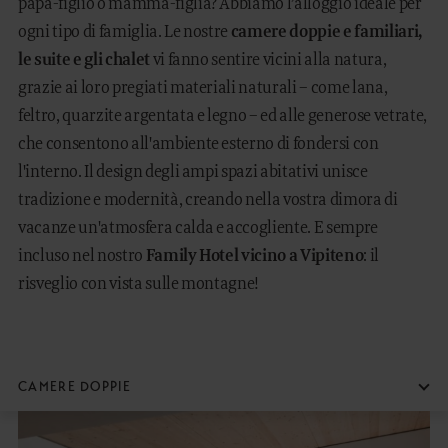
FAMILY TIME
papà-figlio o mamma-figlia? Abbiamo l’alloggio ideale per
ogni tipo di famiglia. Le nostre
camere
doppie e familiari,
MOUNTAIN SPA
le suite e gli chalet
vi fanno sentire vicini alla natura,
grazie ai loro pregiati materiali naturali – come lana,
ARTE CULINARIA
feltro, quarzite argentata e legno – ed alle generose vetrate,
che consentono all'ambiente esterno di fondersi con
MANEGGIO
l'interno. Il design degli ampi spazi abitativi unisce
tradizione e modernità, creando nella vostra dimora di
OUTDOOR
vacanze un'atmosfera calda e accogliente. E sempre
incluso nel nostro
Family Hotel vicino a Vipiteno
: il
risveglio con vista sulle montagne!
DE
EN