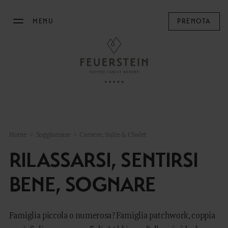
MENU
PRENOTA
IL FEUERSTEIN
SOGGIORNARE
Camere, Suite & Chalet
Offerte
Home
>
Soggiornare
>
Camere, Suite & Chalet
Last Minute
RILASSARSI, SENTIRSI
Servizi inclusi
BENE, SOGNARE
Informazioni utili
Buoni regalo
Famiglia piccola o numerosa? Famiglia patchwork, coppia