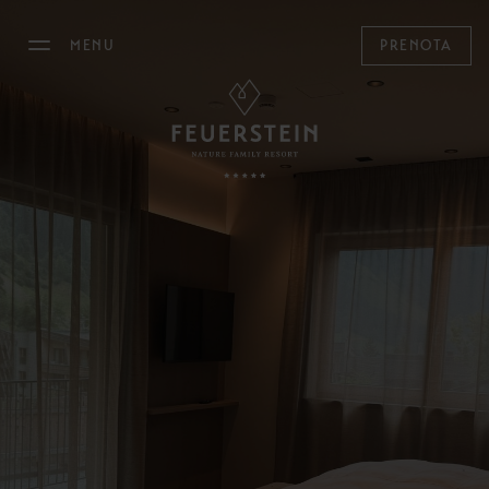
MENU
PRENOTA
IL FEUERSTEIN
SOGGIORNARE
Camere, Suite & Chalet
Offerte
Last Minute
Servizi inclusi
Informazioni utili
Buoni regalo