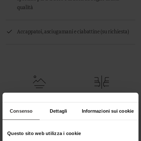
qualità
Accappatoi, asciugamani e ciabattine (su richiesta)
Vista montagne
Camera separata per i bambini
Consenso
Dettagli
Informazioni sui cookie
Accappatoi
Angolo cottura
Questo sito web utilizza i cookie