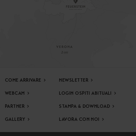
COME ARRIVARE
NEWSLETTER
WEBCAM
LOGIN OSPITI ABITUALI
PARTNER
STAMPA & DOWNLOAD
Offerta speciale di apertura
Per l’inizio della stagione Vi attende un’offerta speciale,
GALLERY
LAVORA CON NOI
ricca di momenti in famiglia e di relax immersi nella
natura.