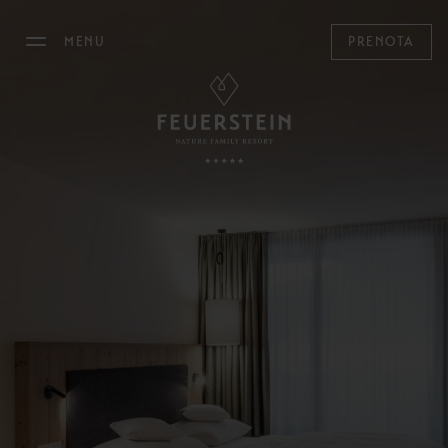
MENU
PRENOTA
IL FEUERSTEIN
SOGGIORNARE
Camere, Suite & Chalet
Offerte
Last Minute
Servizi inclusi
Informazioni utili
Buoni regalo