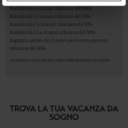
Bambini da 0 a 2 anni: riduzione dell’80%
Bambini da 3 a 6 anni: riduzione del 70%
Bambini da 7 a 10 anni: riduzione del 50%
Bambini da 11 a 14 anni: riduzione del 30%
Ragazzi a partire da 15 anni e per la terza persona:
riduzione del 20%
La riduzione viene calcolata sulla tariffa giornaliera per adulti.
TROVA LA TUA VACANZA DA
SOGNO