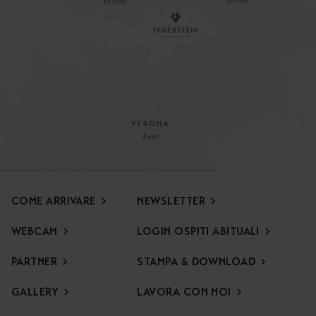
COME ARRIVARE
NEWSLETTER
WEBCAM
LOGIN OSPITI ABITUALI
PARTNER
STAMPA & DOWNLOAD
Offerta speciale di apertura
Per l’inizio della stagione Vi attende un’offerta speciale,
GALLERY
LAVORA CON NOI
ricca di momenti in famiglia e di relax immersi nella