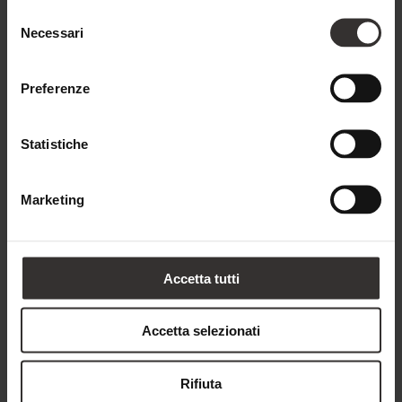
Selezione
Necessari
del
consenso
Preferenze
Statistiche
330 €
DA
Marketing
per persona a notte
RICHIEDI
PRENOTA
Accetta tutti
Accetta selezionati
Riduzioni per bambini
Rifiuta