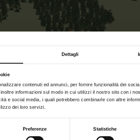
25
6
Dettagli
24
23
22
5
ookie
4
11
10
7
3
nalizzare contenuti ed annunci, per fornire funzionalità dei socia
8
inoltre informazioni sul modo in cui utilizzi il nostro sito con i n
12
icità e social media, i quali potrebbero combinarle con altre inform
9
lizzo dei loro servizi.
20
21
6
Preferenze
Statistiche