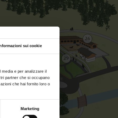
26
Informazioni sui cookie
27
28
2
29
l media e per analizzare il
ostri partner che si occupano
1
azioni che hai fornito loro o
Marketing