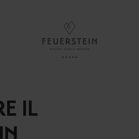
GIORNARE
FAMILY TIME
e, Suite & Chalet
Assistenza ai bambini
e
Neonati & Prima infanzia
E IL
Minute
Bambini
i inclusi
Adolescenti
IN
azioni utili
Genitori & Figli