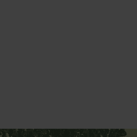
Yoga & Fitness
Day Spa