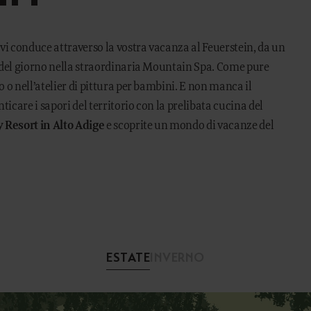
 regalo
Mondo Bimbi
vi conduce attraverso la vostra vacanza al Feuerstein, da un
ne del giorno nella straordinaria Mountain Spa. Come pure
o o nell’atelier di pittura per bambini. E non manca il
icare i sapori del territorio con la prelibata cucina del
EGGIO
OUTDOOR
 Resort in Alto Adige
e scoprite un mondo di vacanze del
neggio
In Estate
ni di Equitazione
In Inverno
stro Team
Momenti unici
i animali per accarezzare
Tutto l'anno
ESTATE
INVERNO