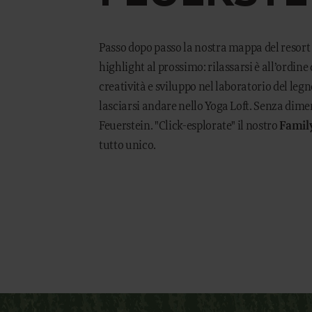
Concept Store
Buoni
Novità
Passo dopo passo la nostra mappa del resort 
Carriera
highlight al prossimo: rilassarsi è all’ordi
creatività e sviluppo nel laboratorio del legn
lasciarsi andare nello Yoga Loft. Senza diment
ARTE CULINARIA
MAN
Feuerstein. "Click-esplorate" il nostro
Family
Pensione Benessere
Il Ma
tutto unico.
Ristorante Gourmet Artifex
Lezio
Alto Adige Terra del Vino
Il no
Partner Regionali
Zoo d