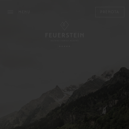
MENU
PRENOTA
IL FEUERSTEIN
SOGGIORNARE
FAMILY TIME
MOUNTAIN SPA
ARTE CULINARIA
MANEGGIO
OUTDOOR