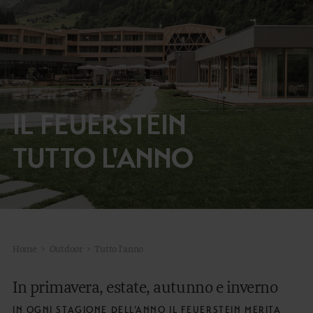
In Estate
In Inverno
Momenti unici
Tutto l'anno
IL FEUERSTEIN
TUTTO L'ANNO
DE
EN
Home
>
Outdoor
>
Tutto l'anno
In primavera, estate, autunno e inverno
IN OGNI STAGIONE DELL’ANNO IL FEUERSTEIN MERITA