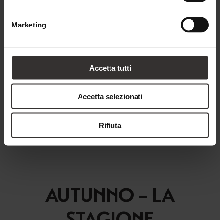
Che si desideri immergere i piedi nel laghetto balneabile o
tuffarsi in piscina, l'acqua in estate è magnifica per una
Marketing
bella rinfrescata.
Accetta tutti
Accetta selezionati
Rifiuta
AUTUNNO – LA
STAGIONE