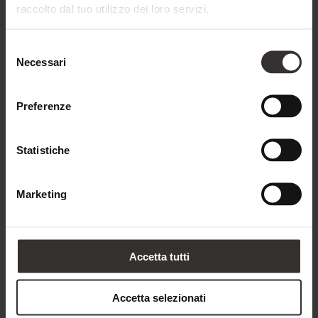
a persona per 7 notti
raccolto dal tuo utilizzo dei loro servizi.
RICHIEDI
PRENOTA
Selezione
Necessari
del
consenso
Preferenze
Riduzioni per bambini
Statistiche
Bambini da 0 a 2 anni: riduzione dell’80%
Bambini da 3 a 6 anni: riduzione del 70%
Marketing
Bambini da 7 a 10 anni: riduzione del 50%
Bambini da 11 a 14 anni: riduzione del 30%
Ragazzi a partire da 15 anni e per la terza persona:
Accetta tutti
riduzione del 20%
La riduzione viene calcolata sulla tariffa giornaliera per adulti.
Accetta selezionati