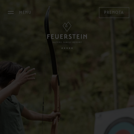
MENU
PRENOTA
IL FEUERSTEIN
SOGGIORNARE
Camere, Suite & Chalet
Offerte
Last Minute
Servizi inclusi
Informazioni utili
Buoni regalo