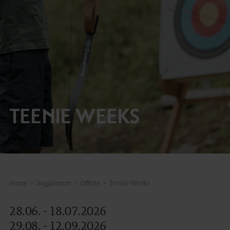
FAMILY TIME
MOUNTAIN SPA
ARTE CULINARIA
MANEGGIO
OUTDOOR
TEENIE WEEKS
DE
EN
Home
>
Soggiornare
>
Offerte
>
Teenie Weeks
28.06. - 18.07.2026
29.08. - 12.09.2026