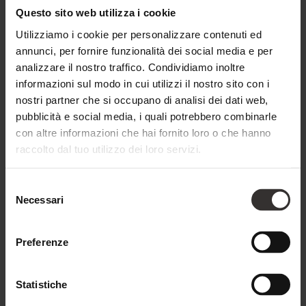
Questo sito web utilizza i cookie
Mountain Spa di 3.000 m² con 4 piscine e scivolo
Utilizziamo i cookie per personalizzare contenuti ed
d’acqua
annunci, per fornire funzionalità dei social media e per
analizzare il nostro traffico. Condividiamo inoltre
informazioni sul modo in cui utilizzi il nostro sito con i
Family Sauna
nostri partner che si occupano di analisi dei dati web,
pubblicità e social media, i quali potrebbero combinarle
con altre informazioni che hai fornito loro o che hanno
Adults Only Sauna su 3 piani con terrazza
raccolto dal tuo utilizzo dei loro servizi.
panoramica relax
Selezione
Necessari
del
consenso
Preferenze
900 €
DA
Statistiche
a persona per 4 notti