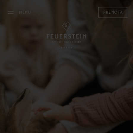
MENU
PRENOTA
IL FEUERSTEIN
SOGGIORNARE
Camere, Suite & Chalet
Offerte
Last Minute
Servizi inclusi
Informazioni utili
Buoni regalo