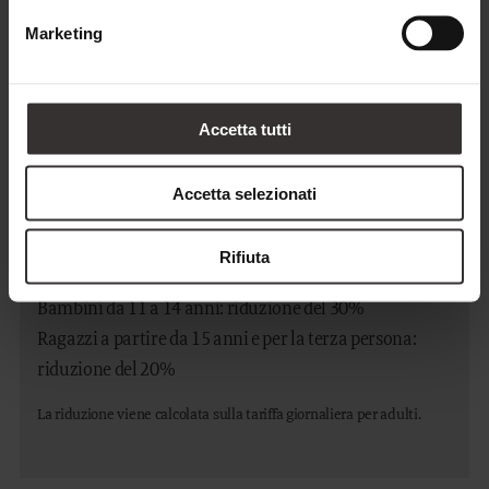
RICHIEDI
PRENOTA
Marketing
Accetta tutti
Riduzioni per bambini
Accetta selezionati
Bambini da 0 a 2 anni: riduzione dell’80%
Bambini da 3 a 6 anni: riduzione del 70%
Rifiuta
Bambini da 7 a 10 anni: riduzione del 50%
Bambini da 11 a 14 anni: riduzione del 30%
Ragazzi a partire da 15 anni e per la terza persona:
riduzione del 20%
La riduzione viene calcolata sulla tariffa giornaliera per adulti.