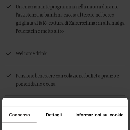
Un emozionante programma nella natura durante
l’assistenza ai bambini: caccia al tesoro nel bosco,
grigliata al falò, cottura di Kaiserschmarrn alla malga
Feuerstein e molto altro
Welcome drink
Pensione benessere con colazione, buffet a pranzo e
pomeridiano e cena
70 ore di assistenza ai bambini a settimana, per
Consenso
Dettagli
Informazioni sui cookie
bambini da 0 a 16 anni