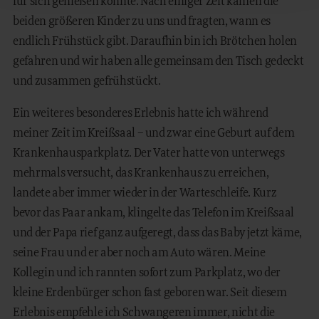
für sich genießen konnte. Nach einiger Zeit kamen die
beiden größeren Kinder zu uns und fragten, wann es
endlich Frühstück gibt. Daraufhin bin ich Brötchen holen
gefahren und wir haben alle gemeinsam den Tisch gedeckt
und zusammen gefrühstückt.
Ein weiteres besonderes Erlebnis hatte ich während
meiner Zeit im Kreißsaal – und zwar eine Geburt auf dem
Krankenhausparkplatz. Der Vater hatte von unterwegs
mehrmals versucht, das Krankenhaus zu erreichen,
landete aber immer wieder in der Warteschleife. Kurz
bevor das Paar ankam, klingelte das Telefon im Kreißsaal
und der Papa rief ganz aufgeregt, dass das Baby jetzt käme,
seine Frau und er aber noch am Auto wären. Meine
Kollegin und ich rannten sofort zum Parkplatz, wo der
kleine Erdenbürger schon fast geboren war. Seit diesem
Erlebnis empfehle ich Schwangeren immer, nicht die