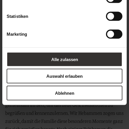
Statistiken
Gibt es ein Erlebnis aus deinem Alltag als Hebamme, die
Marketing
dich besonders geprägt hat?
Während meiner mittlerweile über 20-jährigen Tätigkeit
als Hebamme haben mich viele Erlebnisse – schöne und
Alle zulassen
traurige – sehr geprägt. Zwei besonders Schöne möchte ich
kurz erwähnen.
Auswahl erlauben
Eine Zeit lang durfte ich Hausgeburten begleiten. Nach
einer recht schnellen Geburt im heimischen Wohnzimmer
Ablehnen
kamen die Geschwisterkinder dazu. Die ganze Familie lag
gemeinsam im Bett, um das neue Geschwisterchen zu
begrüßen und kennenzulernen. Wir Hebammen zogen uns
zurück, damit die Familie diese besonderen Momente ganz