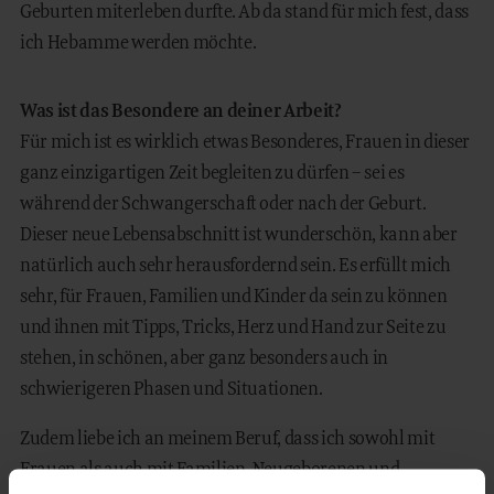
Geburten miterleben durfte. Ab da stand für mich fest, dass
ich Hebamme werden möchte.
Was ist das Besondere an deiner Arbeit?
Für mich ist es wirklich etwas Besonderes, Frauen in dieser
ganz einzigartigen Zeit begleiten zu dürfen – sei es
während der Schwangerschaft oder nach der Geburt.
Dieser neue Lebensabschnitt ist wunderschön, kann aber
natürlich auch sehr herausfordernd sein. Es erfüllt mich
sehr, für Frauen, Familien und Kinder da sein zu können
und ihnen mit Tipps, Tricks, Herz und Hand zur Seite zu
stehen, in schönen, aber ganz besonders auch in
schwierigeren Phasen und Situationen.
Zudem liebe ich an meinem Beruf, dass ich sowohl mit
Frauen als auch mit Familien, Neugeborenen und