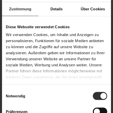
Kleinkindern arbeiten darf und dass die Arbeit als
Hebamme sehr vielfältig ist. Ob selbstständig oder in einem
Zustimmung
Details
Über Cookies
Angestelltenverhältnis, ob in einer großen Klink, in einer
kleinen Praxis oder in ganz intimer Runde bei
Diese Webseite verwendet Cookies
Hausgeburten oder Hausbesuchen, oder aber das Abhalten
Wir verwenden Cookies, um Inhalte und Anzeigen zu
von Kursen und Workshops – die Möglichkeiten sind
personalisieren, Funktionen für soziale Medien anbieten
wirklich breit gefächert.
zu können und die Zugriffe auf unsere Website zu
analysieren. Außerdem geben wir Informationen zu Ihrer
Verwendung unserer Website an unsere Partner für
soziale Medien, Werbung und Analysen weiter. Unsere
Partner führen diese Informationen möglicherweise mit
weiteren Daten zusammen, die Sie ihnen bereitgestellt
haben oder die sie im Rahmen Ihrer Nutzung der Dienste
gesammelt haben.
Einwilligungsauswahl
Notwendig
Präferenzen