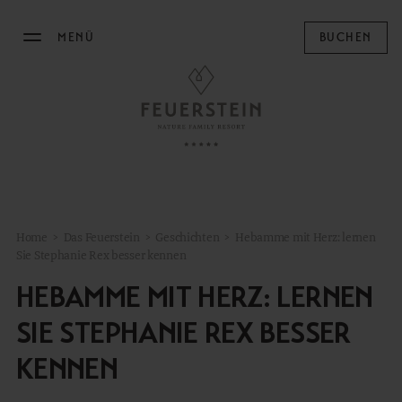
MENÜ
BUCHEN
DAS FEUERSTEIN
Philosophie & Gastgeber
Nachhaltigkeit
Resortplan
Home
>
Das Feuerstein
>
Geschichten
>
Hebamme mit Herz: lernen
Impressionen
Sie Stephanie Rex besser kennen
Geschichten
HEBAMME MIT HERZ: LERNEN
Concept Store
SIE STEPHANIE REX BESSER
News
KENNEN
Karriere