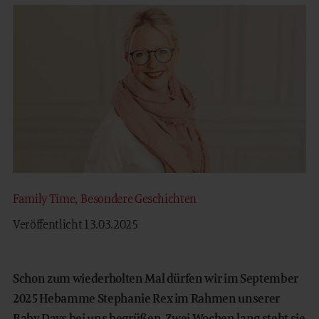
WOHNEN
FAMILY TIME
MOUNTAIN SPA
KULINARIK
REITERHOF
OUTDOOR
Family Time
,
Besondere Geschichten
Veröffentlicht 13.03.2025
EN
Schon zum wiederholten Mal dürfen wir im September
2025 Hebamme Stephanie Rex im Rahmen unserer