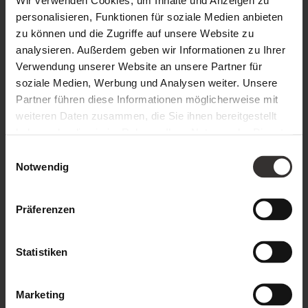
personalisieren, Funktionen für soziale Medien anbieten
meinen Kleinen und habe mir nichts weiter dabei gedacht“,
zu können und die Zugriffe auf unsere Website zu
so Lisa Schwarz. Doch die Kunstwerke des Zweijährigen
analysieren. Außerdem geben wir Informationen zu Ihrer
gingen schnell viral. Seine Videos wurden inzwischen
Verwendung unserer Website an unsere Partner für
millionenfach angesehen, sodass bald auch die Kunstwelt
soziale Medien, Werbung und Analysen weiter. Unsere
auf ihn aufmerksam wurde. So stellte Laurent seine Werke
Partner führen diese Informationen möglicherweise mit
beispielsweise auf Münchens größter Kunstmesse, der ART
weiteren Daten zusammen, die Sie ihnen bereitgestellt
haben oder die sie im Rahmen Ihrer Nutzung der Dienste
MUC aus und verkaufte sie an Kunstkenner aus aller Welt.
gesammelt haben.
Einwilligungsauswahl
Im August dieses Jahres folgt seine erste eigene
Notwendig
Ausstellung.
Präferenzen
Statistiken
Marketing