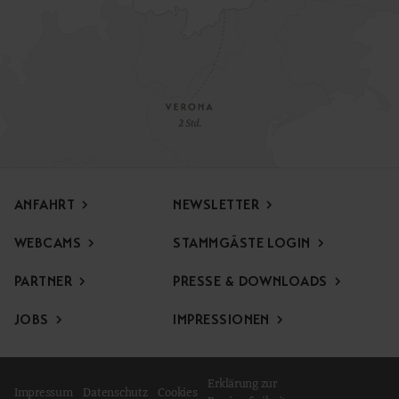
ANFAHRT
NEWSLETTER
WEBCAMS
STAMMGÄSTE LOGIN
PARTNER
PRESSE & DOWNLOADS
Frühlings Opening Special
JOBS
IMPRESSIONEN
Zum Saisonsauftakt erwartet Sie ein besonderes Special,
voller Familienmomente und Entspannung mitten in der
Natur.
Erklärung zur
Impressum
Datenschutz
Cookies