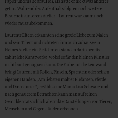
Papier und malte drauf los, als hätte er nie etwas anderes
getan. Während des Aufenthalts folgten noch weitere
Besuche in unserem Atelier – Laurent war kaum noch
wieder rauszubekommen.
Laurents Eltern erkannten seine große Liebe zum Malen
und sein Talent und richteten ihm auch zuhause ein
kleines Atelier ein. Seitdem entstanden darin bereits
zahlreiche Kunstwerke, wobei es für den kleinen Künstler
nicht bunt genug sein kann. Die Farbe auf die Leinwand
bringt Laurent mit Rollen, Pinseln, Spachteln oder seinen
eigenen Händen. „Am liebsten malt er Elefanten, Pferde
und Dinosaurier“, erzählt seine Mama Lisa Schwarz und
nach genauerem Betrachten kann man auf seinen
Gemälden tatsächlich abstrakte Darstellungen von Tieren,
Menschen und Gegenständen erkennen.