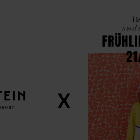
heine
Kinderwelt
ERHOF
OUTDOOR
rhof
Sommer
tunden
Winter
rhof-Team
Besondere Erlebnisse
chelzoo
Rund um's Jahr