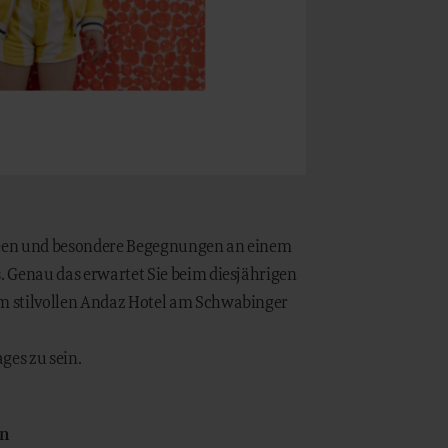
deen und besondere Begegnungen an einem
. Genau das erwartet Sie beim diesjährigen
im stilvollen Andaz Hotel am Schwabinger
ges zu sein.
en