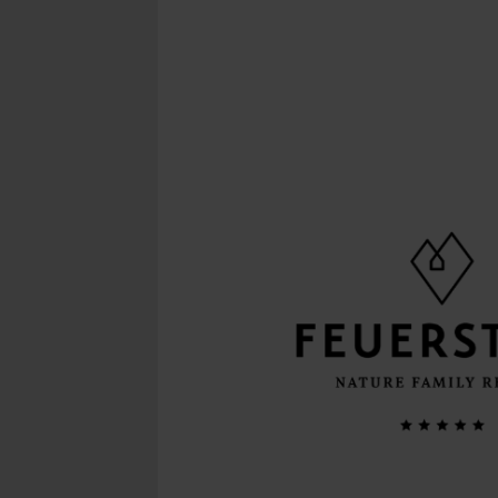
Concept Store
Gutsc
News
Karriere
KULINARIK
REIT
Verwöhn­pension
Reite
Gourmetrestaurant Artifex
Reits
Weinland Südtirol
Reite
Regionale Partner
Strei