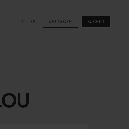
IT
EN
ANFRAGEN
BUCHEN
MOUNTAIN SPA
Mountain Spa
Pools
LOU
Family & Kids
Adults Only
Behandlungen