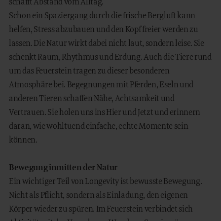
schafft Abstand vom Alltag.
Schon ein Spaziergang durch die frische Bergluft kann
helfen, Stress abzubauen und den Kopf freier werden zu
lassen. Die Natur wirkt dabei nicht laut, sondern leise. Sie
schenkt Raum, Rhythmus und Erdung. Auch die Tiere rund
um das Feuerstein tragen zu dieser besonderen
Atmosphäre bei. Begegnungen mit Pferden, Eseln und
anderen Tieren schaffen Nähe, Achtsamkeit und
Vertrauen. Sie holen uns ins Hier und Jetzt und erinnern
daran, wie wohltuend einfache, echte Momente sein
können.
Bewegung inmitten der Natur
Ein wichtiger Teil von Longevity ist bewusste Bewegung.
Nicht als Pflicht, sondern als Einladung, den eigenen
Körper wieder zu spüren. Im Feuerstein verbindet sich