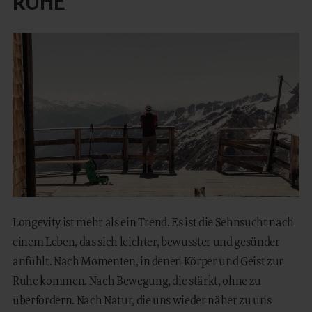
RUHE
WOHNEN
FAMILY TIME
MOUNTAIN SPA
KULINARIK
REITERHOF
OUTDOOR
Longevity ist mehr als ein Trend. Es ist die Sehnsucht nach
einem Leben, das sich leichter, bewusster und gesünder
anfühlt. Nach Momenten, in denen Körper und Geist zur
IT
EN
Ruhe kommen. Nach Bewegung, die stärkt, ohne zu
überfordern. Nach Natur, die uns wieder näher zu uns