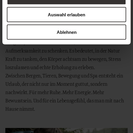
nach intensiver Bewegung, während entspannende
Massagen helfen, Stress abzubauen und neue Balance zu
Auswahl erlauben
finden.
Ablehnen
Ein Urlaub, der nachhaltig guttut
Longevity im Feuerstein bedeutet, sich selbst wieder mehr
Aufmerksamkeit zu schenken. Es bedeutet, in der Natur
Kraft zu tanken, den Körper achtsam zu bewegen, Stress
loszulassen und echte Erholung zu erleben.
Zwischen Bergen, Tieren, Bewegung und Spa entsteht ein
Urlaub, der nicht nur im Moment guttut, sondern
nachwirkt. Für mehr Ruhe. Mehr Energie. Mehr
Bewusstsein. Und für ein Lebensgefühl, das man mit nach
Hause nimmt.