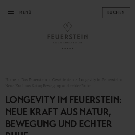
MENÜ
BUCHEN
DAS FEUERSTEIN
Philosophie & Gastgeber
Nachhaltigkeit
Resortplan
Home
>
Das Feuerstein
>
Geschichten
>
Longevity im Feuerstein:
Impressionen
Neue Kraft aus Natur, Bewegung und echter Ruhe
Geschichten
LONGEVITY IM FEUERSTEIN:
Concept Store
NEUE KRAFT AUS NATUR,
News
BEWEGUNG UND ECHTER
Karriere