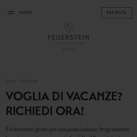
MENU
PRENOTA
IL FEUERSTEIN
SOGGIORNARE
FAMILY TIME
Home
>
Richiesta
MOUNTAIN SPA
VOGLIA DI VACANZE?
ARTE CULINARIA
RICHIEDI ORA!
MANEGGIO
È il momento giusto per una pausa insieme. Programmate
OUTDOOR