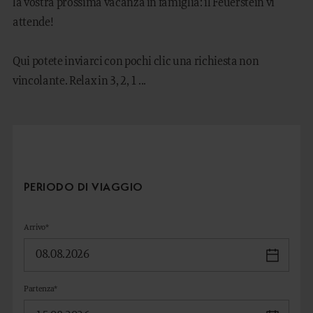
la vostra prossima vacanza in famiglia: il Feuerstein vi
attende!
Qui potete inviarci con pochi clic una richiesta non
DE
EN
vincolante. Relax in 3, 2, 1 ...
PERIODO DI VIAGGIO
Arrivo*
Partenza*