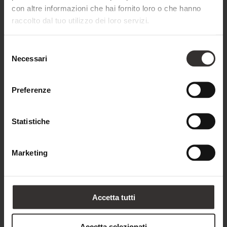
con altre informazioni che hai fornito loro o che hanno
raccolto dal tuo utilizzo dei loro servizi.
Cognome*
Selezione
Necessari
del
consenso
Indirizzo e-mail*
Preferenze
Telefono
Statistiche
Marketing
Paese*
Italia
Accetta tutti
Note
Accetta selezionati