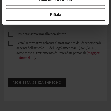
Rifiuta
Desidero iscrivermi alla newsletter
Letta l’informativa relativa al trattamento dei dati personali
ai sensi dell’articolo 13 del Regolamento (UE) 679/2016,
acconsento al trattamento dei miei dati personali
(maggiori
informazioni)
.
RICHIESTA SENZA IMPEGNO