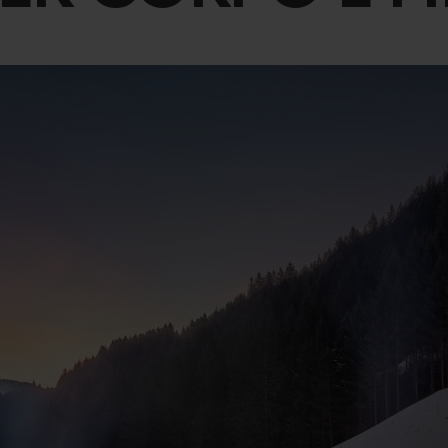
 regalo
Mondo Bimbi
EGGIO
OUTDOOR
neggio
In Estate
ni di Equitazione
In Inverno
stro Team
Momenti unici
i animali per accarezzare
Tutto l'anno