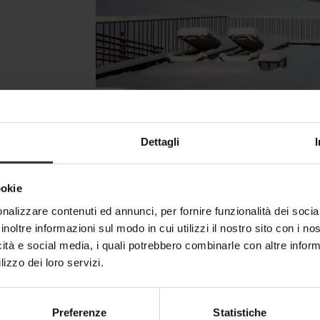
Dettagli
ookie
L’esperienza al Feuerstein:
nalizzare contenuti ed annunci, per fornire funzionalità dei socia
inoltre informazioni sul modo in cui utilizzi il nostro sito con i n
icità e social media, i quali potrebbero combinarle con altre inform
Nel cuore del magnifico paesaggio montano dell
lizzo dei loro servizi.
un’opportunità unica per sperimentare la mag
sulla terrazza invita a tuffarsi nell’acqua ge
vista sulle vette innevate e l'aria fresca di m
Preferenze
Statistiche