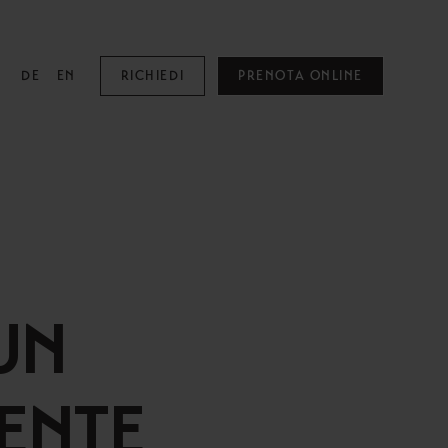
DE
EN
RICHIEDI
PRENOTA ONLINE
MOUNTAIN SPA
Mountain Spa
Piscine
UN
Family & Kids
Adults Only
MENTE
Trattamenti Benessere