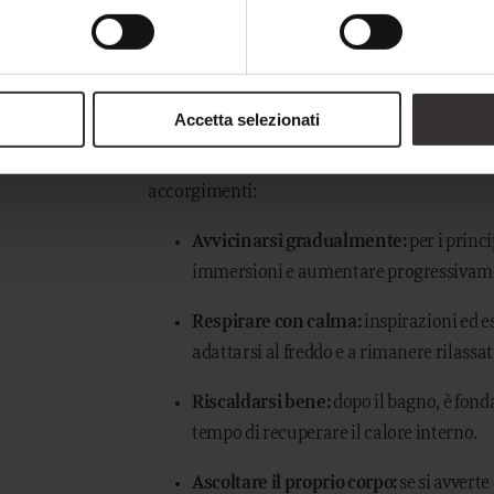
combinazione perfetta di relax e sfida.
A cosa fare attenzione?
Accetta selezionati
Per rendere il bagno nel ghiaccio un’esperien
accorgimenti:
Avvicinarsi gradualmente:
per i princi
immersioni e aumentare progressivame
Respirare con calma:
inspirazioni ed e
adattarsi al freddo e a rimanere rilassat
Riscaldarsi bene:
dopo il bagno, è fond
tempo di recuperare il calore interno.
Ascoltare il proprio corpo:
se si avverte