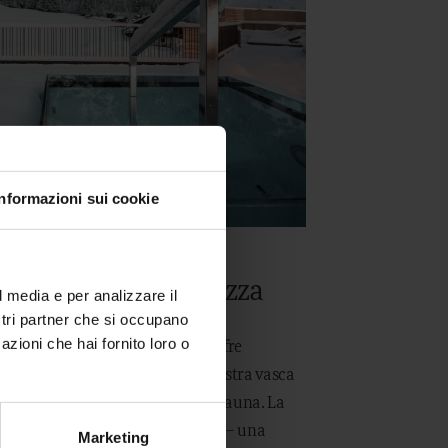
Informazioni sui cookie
 tuffarsi sulla terrazza
l media e per analizzare il
ostri partner che si occupano
azioni che hai fornito loro o
a Val di Fleres, il Feuerstein offre
ia del bagno nel ghiaccio. La nostra vasca
lida, magari dopo una sessione di sauna. La
ontagna intensificano l’esperienza – una
Marketing