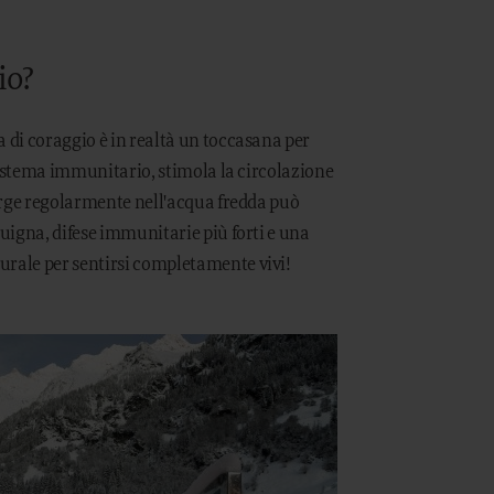
io?
 di coraggio è in realtà un toccasana per
 sistema immunitario, stimola la circolazione
erge regolarmente nell'acqua fredda può
uigna, difese immunitarie più forti e una
rale per sentirsi completamente vivi!