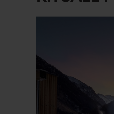
Concept Store
Buoni
Novità
Carriera
ARTE CULINARIA
MAN
Pensione Benessere
Il Ma
Ristorante Gourmet Artifex
Lezio
Alto Adige Terra del Vino
Il no
Partner Regionali
Zoo d