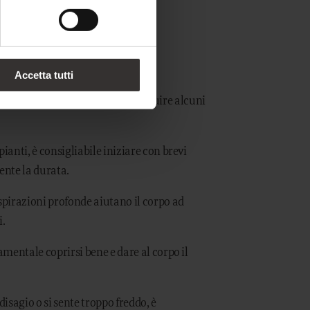
Accetta tutti
za rigenerante, è importante seguire alcuni
pianti, è consigliabile iniziare con brevi
nte la durata.
spirazioni profonde aiutano il corpo ad
i.
amentale coprirsi bene e dare al corpo il
 disagio o si sente troppo freddo, è