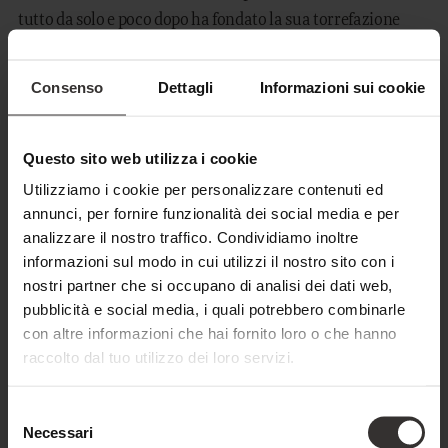
tutto da solo e poco dopo ha fondato la sua torrefazione
Caroma.
Consenso
Dettagli
Informazioni sui cookie
Nel 2007 Hofer ha completato i corsi "Esperto del caffè" e
"Sommelier del caffè" a Vienna, la città europea della
cultura del caffè per antonomasia. Nel corso della sua
Questo sito web utilizza i cookie
formazione ha capito sempre meglio che bisogna puntare
Utilizziamo i cookie per personalizzare contenuti ed
sulla qualità, rendendola accessibile e comprensibile alle
annunci, per fornire funzionalità dei social media e per
persone. "Perché solo chi è consapevole di ciò che beve può
analizzare il nostro traffico. Condividiamo inoltre
informazioni sul modo in cui utilizzi il nostro sito con i
apprezzare il caffè ed è disposto a pagarlo ad un prezzo
nostri partner che si occupano di analisi dei dati web,
giusto", così afferma Hofer. Durante le sue degustazioni e le
pubblicità e social media, i quali potrebbero combinarle
visite guidate, lascia che i visitatori provino le miscele in
con altre informazioni che hai fornito loro o che hanno
prima persona. Vuole che imparino a gustare la qualità.
raccolto dal tuo utilizzo dei loro servizi.
Al Feuerstein potrete vivere di persona il nobile gusto del
Selezione
caffè della torrefazione Caroma e anche una gita a Fiè per
Necessari
del
visitare la torrefazione e una visita al museo di Caroma