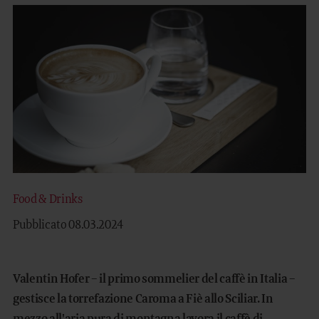
SOGGIORNARE
FAMILY TIME
MOUNTAIN SPA
ARTE CULINARIA
MANEGGIO
OUTDOOR
Food & Drinks
Pubblicato 08.03.2024
DE
EN
Valentin Hofer – il primo sommelier del caffè in Italia –
gestisce la torrefazione Caroma a Fiè allo Sciliar. In