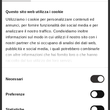
semplicemente l’istante – a rendere la serata unica. Un
Questo sito web utilizza i cookie
evento che ha dimostrato come il Carnevale possa essere
Utilizziamo i cookie per personalizzare contenuti ed
anche elegante, accogliente e pieno di gioia di vivere.
annunci, per fornire funzionalità dei social media e per
analizzare il nostro traffico. Condividiamo inoltre
Anche per i piccoli ospiti il Carnevale è stato un vero
informazioni sul modo in cui utilizzi il nostro sito con i
highlight. Al Kids Club si è festeggiato con entusiasmo sia il
nostri partner che si occupano di analisi dei dati web,
Giovedì Grasso sia il Martedì Grasso. Con giochi, musica,
pubblicità e social media, i quali potrebbero combinarle
balli e costumi fantasiosi, lo spazio si è trasformato in un
con altre informazioni che hai fornito loro o che hanno
mondo colorato di Carnevale. Qui si poteva ridere, ballare
raccolto dal tuo utilizzo dei loro servizi.
ed essere semplicemente bambini – accompagnati da un
team che, con cuore, creatività e passione, ha regalato
Selezione
Necessari
occhi pieni di luce.
del
consenso
Questi giorni di Carnevale hanno reso visibile ciò che il
Preferenze
Feuerstein rappresenta durante tutto l’anno: leggerezza,
gioia condivisa e momenti che illuminano la quotidianità
Statistiche