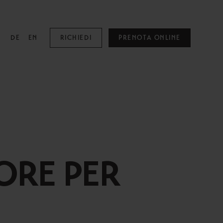
DE
EN
RICHIEDI
PRENOTA ONLINE
MOUNTAIN SPA
Mountain Spa
Piscine
ORE PER
Family & Kids
Adults Only
Trattamenti Benessere