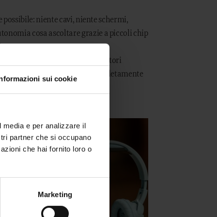
e possibile: niente cavi, niente schermi,
tonomia cosa ascoltare grazie a piccoli chip
ia.
riescono subito a orientarsi. I genitori
 loro storie preferite in modo completamente
Informazioni sui cookie
l media e per analizzare il
ostri partner che si occupano
azioni che hai fornito loro o
Marketing