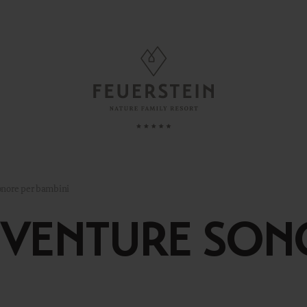
GIORNARE
FAMILY TIME
e, Suite & Chalet
Assistenza ai bambini
onore per bambini
e
Neonati & Prima infanzia
VVENTURE SON
Minute
Bambini
i inclusi
Adolescenti
azioni utili
Genitori & Figli