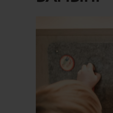
Concept Store
Buoni
Novità
Carriera
ARTE CULINARIA
MAN
Pensione Benessere
Il Ma
Ristorante Gourmet Artifex
Lezio
Alto Adige Terra del Vino
Il no
Partner Regionali
Zoo d