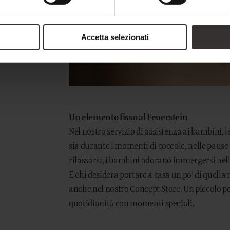
Accetta selezionati
Un elemento fisso al Feuerstein
Nel nostro servizio di assistenza ai bambini, 
sia durante i momenti di coccole, nelle pause t
rilassarsi, i bambini adorano immergersi nelle
E chi desidera portare a casa un po’ di quella
anche nel nostro Concept Store. Un piccolo pe
quotidianità con momenti speciali.