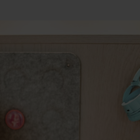
 regalo
Mondo Bimbi
EGGIO
OUTDOOR
neggio
In Estate
ni di Equitazione
In Inverno
stro Team
Momenti unici
i animali per accarezzare
Tutto l'anno