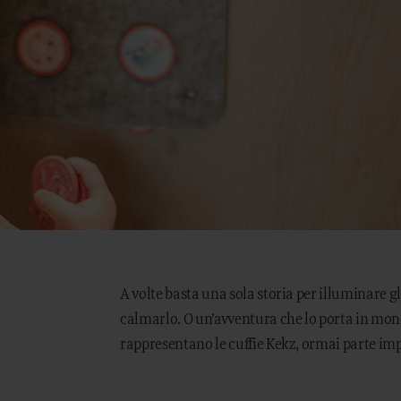
A volte basta una sola storia per illuminare 
calmarlo. O un’avventura che lo porta in mond
rappresentano le cuffie Kekz, ormai parte imp