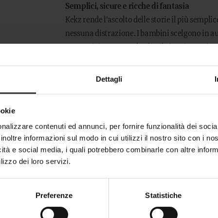
Semplici, sicure e ricche di fantasia
Kekz rende l’ascolto delle storie il più semplic
nessuna distrazione. I bambini scelgono in au
magnetici. Con un solo clic, il viaggio cominc
L’utilizzo è così facile che anche i più piccoli 
apprezzano che i loro figli possano vivere le
Dettagli
autonomo e senza schermi.
ookie
nalizzare contenuti ed annunci, per fornire funzionalità dei socia
inoltre informazioni sul modo in cui utilizzi il nostro sito con i n
icità e social media, i quali potrebbero combinarle con altre inform
lizzo dei loro servizi.
Preferenze
Statistiche