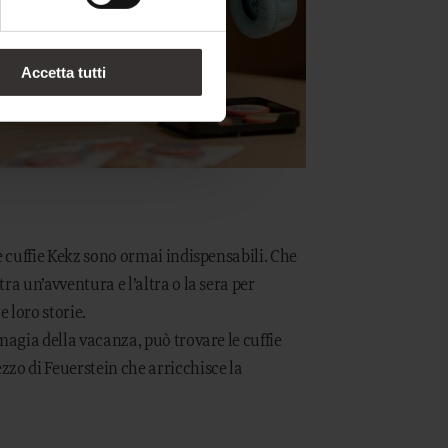
Accetta tutti
le cuffie Kekz sono ormai indispensabili. Che
ra un’avventura e l’altra o la sera per
 loro storie.
 magia della vacanza, può trovare le cuffie
zzo di Feuerstein che arricchisce la